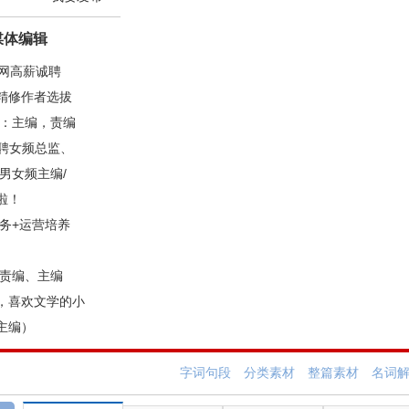
媒体编辑
说网高薪诚聘
精修作者选拔
聘：主编，责编
招聘女频总监、
男女频主编/
啦！
务+运营培养
募责编、主编
，喜欢文学的小
主编）
字词句段
分类素材
整篇素材
名词