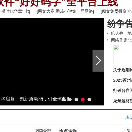
软件“好好码字”全平台上线
，书时代华章” 七]
[网文大赛|番茄小说第一届网络]
[阅文集团投资‘小
纷争
给人物、地
网络作家“
关于近期
2025
打破各自
论坛即将启幕：聚新质动能，引全球共振
龙舟题材
热
阅读全部
阅
热点专题