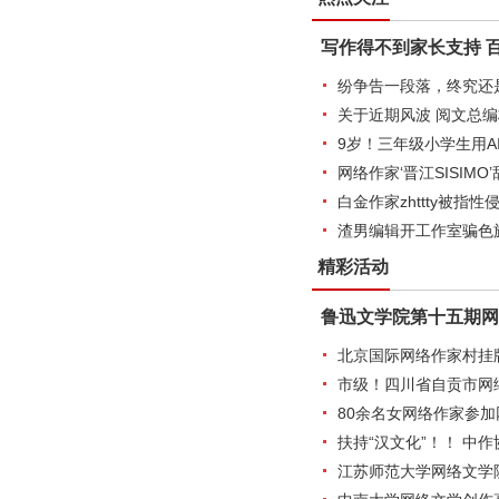
写作得不到家长支持 
纷争告一段落，终究还
关于近期风波 阅文总
9岁！三年级小学生用A
网络作家‘晋江SISIMO
白金作家zhttty被指
渣男编辑开工作室骗色
精彩活动
鲁迅文学院第十五期网
北京国际网络作家村挂
市级！四川省自贡市网
80余名女网络作家参
扶持“汉文化”！！ 中作
江苏师范大学网络文学