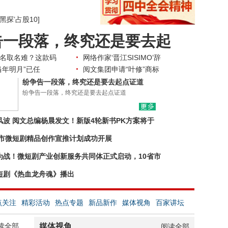
黑探’占股10]
告一段落，终究还是要去起
名取名难？这款码
网络作家‘晋江SISIMO’辞
当年明月”已任
阅文集团申请“叶修”商标
纷争告一段落，终究还是要去起点证道
纷争告一段落，终究还是要去起点证道
风波 阅文总编杨晨发文！新版4轮新书PK方案将于
苏州市微短剧精品创作宣推计划成功开展
为战！微短剧产业创新服务共同体正式启动，10省市
短剧《热血龙舟魂》播出
点关注
精彩活动
热点专题
新品新作
媒体视角
百家讲坛
读全部
媒体视角
阅读全部