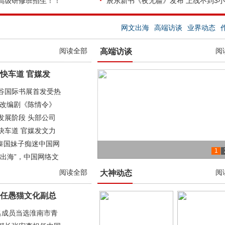
高级研修班招生！！
辰东新书《夜无疆》发布 上线不到3
网文出海
高端访谈
业界动态
阅读全部
阅
高端访谈
快车道 官媒发
谷国际书展首发受热
文改编剧《陈情令》
发展阶段 头部公司
快车道 官媒发文力
 泰国妹子痴迷中国网
1
出海”，中国网络文
阅文集团吴文辉:2019继续抗寒
中文在线董事长童之磊：网络文学侵权
纵横文学CEO张云帆：未来网络文学出
阅文集团吴文辉：网络文学是IP文化价
阅读全部
阅
大神动态
任愚猫文化副总
名成员当选淮南市青