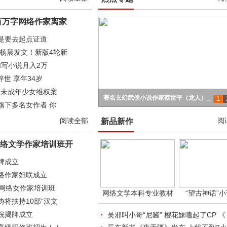
百万字网络作家离家
是要去起点证道
编杨晨发文！新版4轮新
I写小说月入2万
’辞世 享年34岁
性侵未成年少女维权案
著名玄幻武侠小说作家蔡雷平（龙人）_
1
旗下多名女作者 你
2017年白金大神作家名单发布
三戒大师最新力作：长乐歌
古武未来！我们的征途是星辰大海!
阅读全部
阅
新品新作
络文学作家培训班开
牌成立
络作家妇联成立
加网络女作家培训班
网络文学本科专业教材
“望古神话”
协将扶持10部“汉文
院揭牌成立
吴邪叫小哥“尼酱” 樱花妹嗑起了CP 《