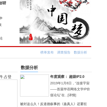
创研
申
联
论
榜单发布
调查报告
数据分析
数据分析
年度观察： 超级IP2.0
件 占登
2019年1月8日，“连接宇宙
——首届华语网络文学IP价
值论坛”在...[
详情
]
被封这么久！反道德叙事的《蛊真人》还要狂