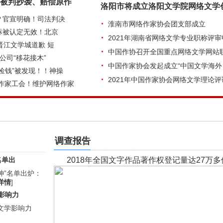
被判抄袭、赔偿原作
洛阳市将成立洛阳文学院网络文学
？官宣明确！司法判决
淮南市网络作家协会团支部成立
标被认定无效！北京
2021年湖南省网络文学专业职称评审
向晋江文学城道歉 短
中国作协召开全国重点网络文学网站
公司“移花接木”
中国作家协会发起成立“中国文学海外
“捡钱”被发现！！神操
2021年中国作家协会网络文学理论评
作家工会！维护网络作家
调查报告
名单出
2018年全国文字作品著作权登记量达27万多
大神”名单出炉：
详情
]
学影响力
络文学影响力