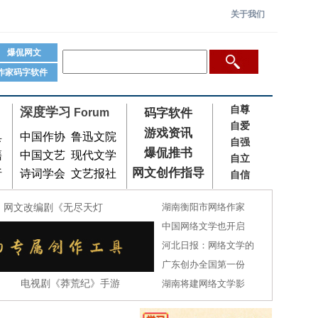
关于我们
爆侃网文
作家码字软件
自尊
深度学习
Forum
码字软件
自爱
游戏资讯
具
中国作协
鲁迅文院
自强
爆侃推书
籍
中国文艺
现代文学
自立
网文创作指导
析
诗词学会
文艺报社
自信
网文改编剧《无尽天灯
湖南衡阳市网络作家
中国网络文学也开启
河北日报：网络文学的
广东创办全国第一份
、
电视剧《莽荒纪》手游
湖南将建网络文学影