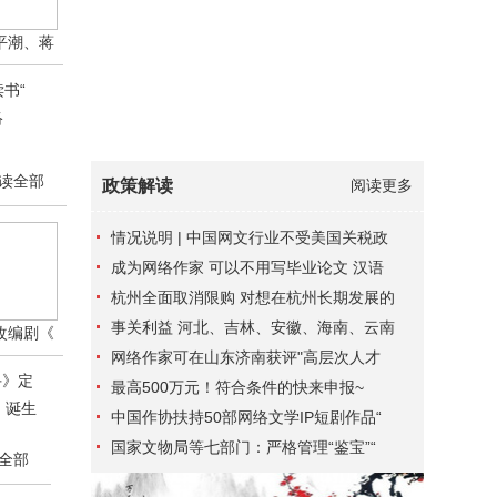
平潮、蒋
书“
络
读全部
政策解读
阅读更多
情况说明 | 中国网文行业不受美国关税政
成为网络作家 可以不用写毕业论文 汉语
杭州全面取消限购 对想在杭州长期发展的
事关利益 河北、吉林、安徽、海南、云南
改编剧《
网络作家可在山东济南获评"高层次人才
手》定
最高500万元！符合条件的快来申报~
》诞生
中国作协扶持50部网络文学IP短剧作品“
国家文物局等七部门：严格管理“鉴宝”“
全部