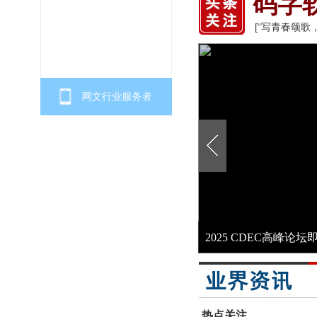
码字
[“写青春颂歌
网文行业服务者
2025 CDEC高峰
热点关注