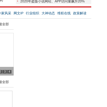
小时
2020年盗版小说网站、APP访问量飙升20%
作家风采
网文IP
行业组织
大神动态
维权在线
政策解读
读全部
2
3
4
读全部