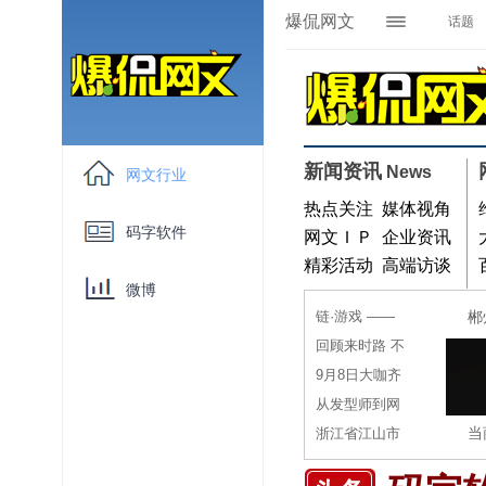
爆侃网文
话题
资讯媒体
展
码字软件
百家讲坛
新闻资讯
News
开
网文行业
爆侃游戏
热点关注
媒体视角
码字软件
网文ＩＰ
企业资讯
精彩活动
高端访谈
微博
链·游戏 ——
郴
回顾来时路 不
9月8日大咖齐
从发型师到网
当
浙江省江山市