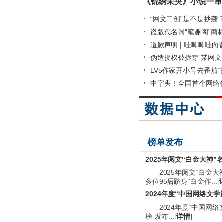
《锦绣未央》小说一审
“网文二创”是不是抄袭
盗版代名词“笔趣阁”商
道歉声明 | 哇唧唧哇
伪造授权被拆穿 某网文
LV5作家开小号去番茄
中字头！全国首个网络
榜单发布
2025年阅文“白金大神”
2025年阅文“白金
多位95后跻身“白金作...[
2024年度“中国网络文
2024年度“中国网
榜”发布...[
详情
]