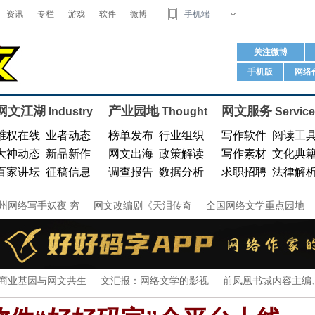
资讯
专栏
游戏
软件
微博
手机端
码字软件
关注微博
手机版
网络
用微信扫我
网文江湖
产业园地
网文服务
Industry
Thought
Service
维权在线
业者动态
榜单发布
行业组织
写作软件
阅读工
大神动态
新品新作
网文出海
政策解读
写作素材
文化典
百家讲坛
征稿信息
调查报告
数据分析
求职招聘
法律解
州网络写手妖夜 穷
网文改编剧《天泪传奇
全国网络文学重点园地
商业基因与网文共生
文汇报：网络文学的影视
前凤凰书城内容主编