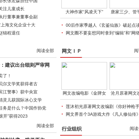
部长张宏森担任中国
关注儿童成长
大神作家“风凌天下”
唐家三少、管
执行董事兼董事会副
“上海文化企业十大
00后作家季越人《玄鉴仙族》破起点读
赵锦程退任
网文圈不要妄想同时拿到“编辑”和“网
阅读全部
阅
网文ＩＰ
：建议出台细则严审网
卖了！
贝尔文学奖获得者古
滨江警事》获中央宣
网文改编电影《金牌女
沧月原著网文
精灵儿获国际冰心文学
莲沐初光原著网文改编剧《你好神枪
任务是什么？中国作协党
网文界首个3A游戏大作《凡人修仙传
开”获得2023
阅读全部
阅读
行业组织