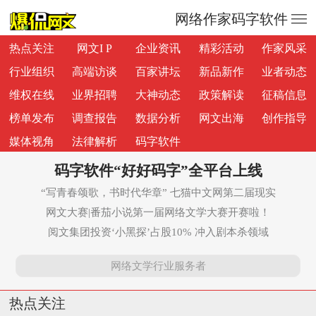
—
—
网络作家码字软件
—
热点关注
网文I P
企业资讯
精彩活动
作家风采
行业组织
高端访谈
百家讲坛
新品新作
业者动态
维权在线
业界招聘
大神动态
政策解读
征稿信息
榜单发布
调查报告
数据分析
网文出海
创作指导
媒体视角
法律解析
码字软件
码字软件“好好码字”全平台上线
“写青春颂歌，书时代华章” 七猫中文网第二届现实
网文大赛|番茄小说第一届网络文学大赛开赛啦！
阅文集团投资‘小黑探’占股10% 冲入剧本杀领域
网络文学行业服务者
热点关注