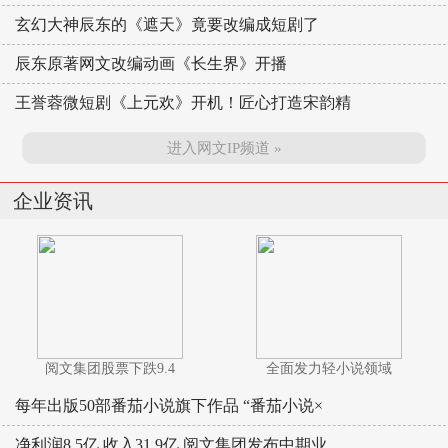
玄幻大神辰东的《遮天》竟要改编成短剧了
辰东原著网文改编动画《长生界》开播
王誉蓉微短剧《上元欢》开机！匠心打造宋韵精
进入网文IP频道 »
企业资讯
阅文集团股票下跌9.4
全面发力轻小说领域
每年出版50部番茄小说旗下作品 “番茄小说×
净利润8.5亿 收入31.9亿 阅文集团发布中期业