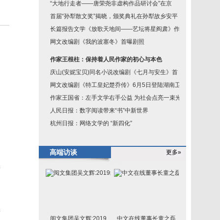
“大地行走者——唐荣尧非虚构作品研讨会”在京
首届“孙犁散文奖”揭晓，颁奖典礼在孙犁故乡安平
长篇报告文学《放歌天地间——艺坛将星阎肃》作
网文改编剧《我的波塞冬》首曝剧照
作家王根柱：保持着人民作家的初心与本色
庆山(安妮宝贝)同名小说改编剧《七月与安生》首
网文改编剧《特工皇妃楚乔传》6月5日登陆湖南卫
作家王国省：左手文学右手公益 为社会点亮一束光
人民日报：数字阅读带来“书”中新世界
杭州日报：网络文学的 “新四化”
高端访谈
更多»
产
产
阅文集团吴文辉:2019
中文在线董事长童之磊