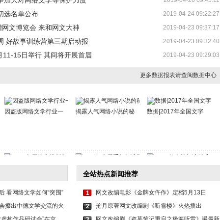
举加大对网络文学等保护力度
2019-04-26 09:45:11
初选名单公布
2019-04-24 09:22:27
增网文博览会 来和网文大神
2019-04-23 09:37:17
周 好故事训练营第三期启动报
2019-04-23 09:32:40
11-15日举行 其间将开展首届
2019-04-23 09:29:03
更多数据报表请查阅数据中心
因盗版网络文学行业一
揭露人气网络小说的秘
数据|2017年全国文字
2016年网络文学版权保
3.33亿人用手机阅读网
2016年女性阅读付费增
全站热点新闻推荐
 看网络文学如何“突围”
网文改编电影《金牌女仵作》定档5月13日
1
会擦出中德文学交流的火
沧月原著网文改编剧《听雪楼》火热播出
2
非虚构作品研讨会”在京
网文改编剧《盗墓笔记重启之极海听雷》曝最新
3