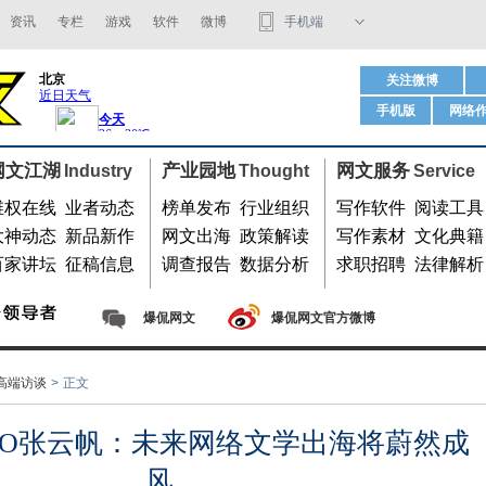
资讯
专栏
游戏
软件
微博
手机端
码字软件
关注微博
手机版
网络
用微信扫我
网文江湖
产业园地
网文服务
Industry
Thought
Service
维权在线
业者动态
榜单发布
行业组织
写作软件
阅读工具
大神动态
新品新作
网文出海
政策解读
写作素材
文化典籍
百家讲坛
征稿信息
调查报告
数据分析
求职招聘
法律解析
爆侃网文
爆侃网文官方微博
高端访谈
>
正文
EO张云帆：未来网络文学出海将蔚然成
风