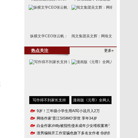
纵横文学CEO张云帆：
阅文集团吴文辉：网络文
为
未
热点关注
更多»
文
网
权
写作得不到家长支持
漫画版《元尊》全网人
的
9岁！三年级小学生用AI写小说月入2万
网络作家‘晋江SISIMO’辞世 享年34岁
白金作家zhttty被指性侵未成年少女维权案将于
学
渣男编辑开工作室骗色旗下多名女作者 你的报