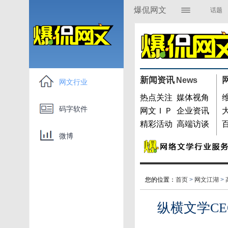
爆侃网文
话题
资讯媒体
展
码字软件
名家专栏
新闻资讯
News
开
网文行业
爆侃游戏
热点关注
媒体视角
码字软件
网文ＩＰ
企业资讯
精彩活动
高端访谈
微博
您的位置：
首页
>
网文江湖
>
纵横文学C