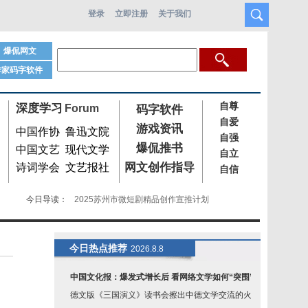
登录
立即注册
关于我们
爆侃网文
作家码字软件
自尊
深度学习
Forum
码字软件
自爱
游戏资讯
中国作协
鲁迅文院
自强
爆侃推书
中国文艺
现代文学
自立
网文创作指导
诗词学会
文艺报社
自信
今日导读：
2025苏州市微短剧精品创作宣推计划
打破各自为战！微短剧产业创新服务共
龙舟题材短剧《热血龙舟魂》播出
今日热点推荐
2026.8.8
爱情题材短剧《蛊色撩人》在陕西西
中国文化报：爆发式增长后 看网络文学如何“突围”
德文版《三国演义》读书会擦出中德文学交流的火