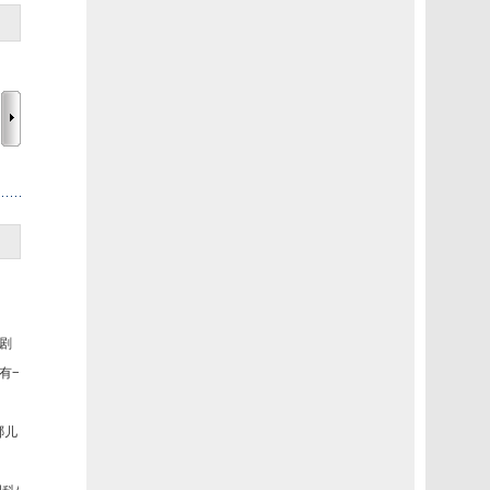
剧
有一个
哪儿了