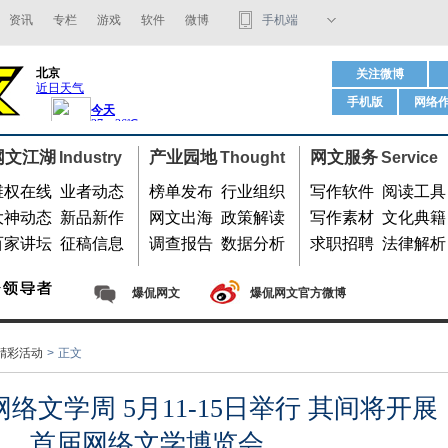
资讯
专栏
游戏
软件
微博
手机端
码字软件
关注微博
手机版
网络
用微信扫我
网文江湖
产业园地
网文服务
Industry
Thought
Service
维权在线
业者动态
榜单发布
行业组织
写作软件
阅读工具
大神动态
新品新作
网文出海
政策解读
写作素材
文化典籍
百家讲坛
征稿信息
调查报告
数据分析
求职招聘
法律解析
爆侃网文
爆侃网文官方微博
精彩活动
>
正文
络文学周 5月11-15日举行 其间将开展
首届网络文学博览会