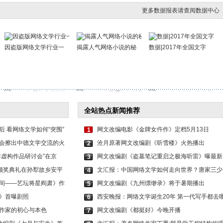
更多数据报表请查阅数据中心
因盗版网络文学行业一
揭露人气网络小说的秘
数据|2017年全国文字
2016年网络文学版权保
3.33亿人用手机阅读网
2016年女性阅读付费增
全站热点新闻推荐
 看网络文学如何“突围”
网文改编电影《金牌女仵作》定档5月13日
1
会擦出中德文学交流的火
沧月原著网文改编剧《听雪楼》火热播出
2
非虚构作品研讨会”在京
网文改编剧《盗墓笔记重启之极海听雷》曝最新
3
，颁奖典礼在孙犁故乡安平
文汇报：中国网络文学如何走向世界？唐家三少
4
间——艺坛将星阎肃》作
网文改编剧《九州缥缈录》将于暑期播出
5
》首曝剧照
西安晚报：网络文学诞生20年 第一代写手都去
6
作家的初心与本色
网文改编剧《都挺好》今晚开播
7