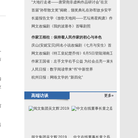
“大地行走者——唐荣尧非虚构作品研讨会”在京
首届“孙犁散文奖”揭晓，颁奖典礼在孙犁故乡安平
长篇报告文学《放歌天地间——艺坛将星阎肃》作
网文改编剧《我的波塞冬》首曝剧照
作家王根柱：保持着人民作家的初心与本色
庆山(安妮宝贝)同名小说改编剧《七月与安生》首
一
网文改编剧《特工皇妃楚乔传》6月5日登陆湖南卫
市
作家王国省：左手文学右手公益 为社会点亮一束光
人民日报：数字阅读带来“书”中新世界
杭州日报：网络文学的 “新四化”
内
业
高端访谈
更多»
馆
搭
阅文集团吴文辉:2019
中文在线董事长童之磊