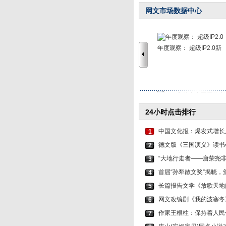
网文市场数据中心
年度观察： 超级IP2.0新
“95后”助力中国网络
24小时点击排行
中国文化报：爆发式增长后
1
德文版《三国演义》读书
2
“大地行走者——唐荣尧
3
首届“孙犁散文奖”揭晓
4
长篇报告文学《放歌天地
5
网文改编剧《我的波塞冬
6
作家王根柱：保持着人民
7