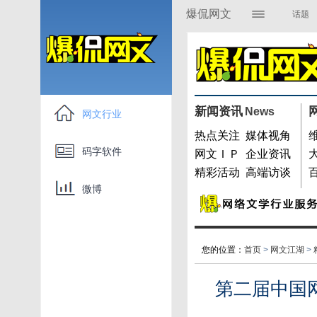
爆侃网文
话题
资讯媒体
展
码字软件
名家专栏
新闻资讯
News
开
网文行业
爆侃游戏
热点关注
媒体视角
码字软件
网文ＩＰ
企业资讯
精彩活动
高端访谈
微博
您的位置：
首页
>
网文江湖
>
第二届中国网