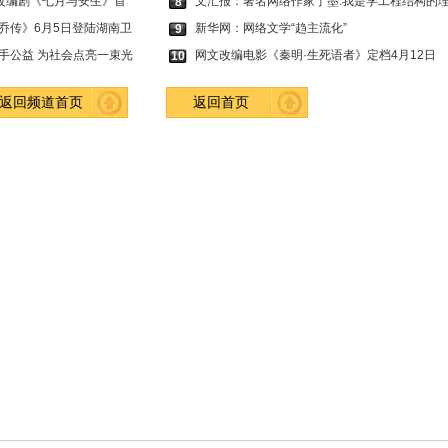
说改编剧《七月与安生》首
文汇报：著名网络作家丁墨:我是学工程结构的
8
乔传》6月5日登陆湖南卫
新华网：网络文学“趋主流化”
9
手公益 为社会点亮一束光
网文改编电影《秦明·生死语者》定档4月12日
10
返回频道首页
返回首页