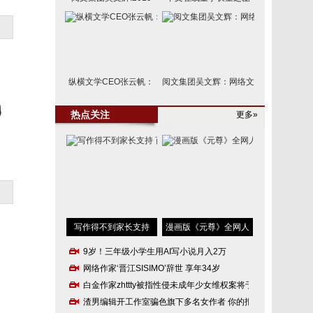
纵横文学CEO张云帆：
阅文集团吴文辉：网络文
未
热点关注
更多»
写作得不到家长支持
漫画版《元尊》全网人
9岁！三年级小学生用AI写小说月入2万
网络作家‘晋江SISIMO’辞世 享年34岁
白金作家zhttty被指性侵未成年少女维权案将于
渣男编辑开工作室骗色旗下多名女作者 你的报