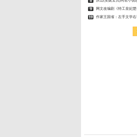
庆山(安妮宝贝)同名小
8
网文改编剧《特工皇妃楚
9
作家王国省：左手文学右
10