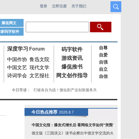
登录
立即注册
关于我们
爆侃网文
作家码字软件
自尊
深度学习
Forum
码字软件
自爱
游戏资讯
中国作协
鲁迅文院
自强
爆侃推书
中国文艺
现代文学
自立
网文创作指导
诗词学会
文艺报社
自信
今日导读：
打破各自为战！微短剧产业创新服务共
龙舟题材短剧《热血龙舟魂》播出
爱情题材短剧《蛊色撩人》在陕西西
今日热点推荐
2026.8.7
2025苏州市微短剧精品创作宣推计划
中国文化报：爆发式增长后 看网络文学如何“突围”
德文版《三国演义》读书会擦出中德文学交流的火