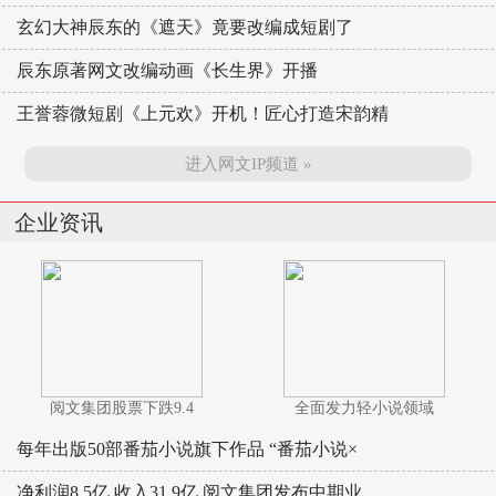
玄幻大神辰东的《遮天》竟要改编成短剧了
辰东原著网文改编动画《长生界》开播
王誉蓉微短剧《上元欢》开机！匠心打造宋韵精
进入网文IP频道 »
企业资讯
阅文集团股票下跌9.4
全面发力轻小说领域
每年出版50部番茄小说旗下作品 “番茄小说×
净利润8.5亿 收入31.9亿 阅文集团发布中期业