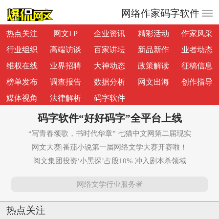
—
—
网络作家码字软件
—
热点关注
网文I P
企业资讯
精彩活动
作家风采
行业组织
高端访谈
百家讲坛
新品新作
业者动态
维权在线
业界招聘
大神动态
政策解读
征稿信息
榜单发布
调查报告
数据分析
网文出海
创作指导
媒体视角
法律解析
码字软件
码字软件“好好码字”全平台上线
“写青春颂歌，书时代华章” 七猫中文网第二届现实
网文大赛|番茄小说第一届网络文学大赛开赛啦！
阅文集团投资‘小黑探’占股10% 冲入剧本杀领域
网络文学行业服务者
热点关注