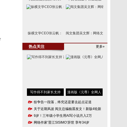
纵横文学CEO张云帆：
阅文集团吴文辉：网络文
未
分
热点关注
更多»
写作得不到家长支持
漫画版《元尊》全网人
纷争告一段落，终究还是要去起点证道
阅
关于近期风波 阅文总编杨晨发文！新版4轮新书PK
9岁！三年级小学生用AI写小说月入2万
网络作家‘晋江SISIMO’辞世 享年34岁