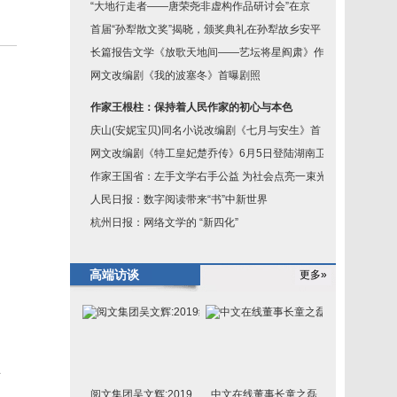
“大地行走者——唐荣尧非虚构作品研讨会”在京
首届“孙犁散文奖”揭晓，颁奖典礼在孙犁故乡安平
长篇报告文学《放歌天地间——艺坛将星阎肃》作
网文改编剧《我的波塞冬》首曝剧照
作家王根柱：保持着人民作家的初心与本色
庆山(安妮宝贝)同名小说改编剧《七月与安生》首
网文改编剧《特工皇妃楚乔传》6月5日登陆湖南卫
作家王国省：左手文学右手公益 为社会点亮一束光
人民日报：数字阅读带来“书”中新世界
杭州日报：网络文学的 “新四化”
高端访谈
更多»
布
阅文集团吴文辉:2019
中文在线董事长童之磊