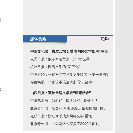
时
媒体视角
更多»
中国文化报：爆发式增长后 看网络文学如何“突围”
人民日报：数字阅读带来“书”中新世界
杭州日报：网络文学的 “新四化”
，
中国财经：千亿网文市场要更爱读者 不要一味消费读
齐鲁晚报：作家该不该追求所谓“出镜率”
他
山西日报：整治网络文学要“堵疏结合”
中国艺术报：新时代，网络科幻小说何为？
北京青年报：悬疑小说 书还没出 影视版权已预订
光明日报：浙江何以成为网络文学“重镇”
数
北京青年报：中国网络作家多了2000洋面孔