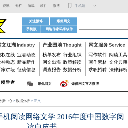
资讯
专栏
游戏
软件
微博
手机端
码字软件
关注微博
爆侃网文
手机版
网络作家码字软件
用微信扫我
网文江湖
产业园地
网文服务
Industry
Thought
Service
维权在线
业者动态
榜单发布
行业组织
写作软件
阅读工具
大神动态
新品新作
网文出海
政策解读
写作素材
文化典籍
百家讲坛
征稿信息
调查报告
数据分析
求职招聘
法律解析
爆侃网文
爆侃网文官方微博
数据中心
>
数据分析
>
正文
用手机阅读网络文学 2016年度中国数字阅
读白皮书