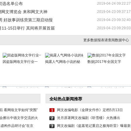
初选名单公布
2019-04-24 09:22:27
增网文博览会 来和网文大神
2019-04-23 09:37:17
周 好故事训练营第三期启动报
2019-04-23 09:32:40
11-15日举行 其间将开展首届
2019-04-23 09:29:03
更多数据报表请查阅数据中心
因盗版网络文学行业一
揭露人气网络小说的秘
数据|2017年全国文字
2016年网络文学版权保
3.33亿人用手机阅读网
2016年女性阅读付费增
全站热点新闻推荐
 看网络文学如何“突围”
网文改编电影《金牌女仵作》定档5月13日
1
会擦出中德文学交流的火
沧月原著网文改编剧《听雪楼》火热播出
2
非虚构作品研讨会”在京
网文改编剧《盗墓笔记重启之极海听雷》曝最新
3