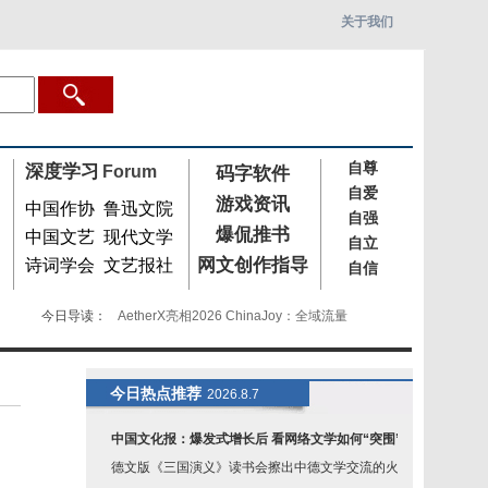
关于我们
自尊
深度学习
Forum
码字软件
自爱
游戏资讯
中国作协
鲁迅文院
自强
爆侃推书
中国文艺
现代文学
自立
网文创作指导
诗词学会
文艺报社
自信
今日导读：
AetherX亮相2026 ChinaJoy：全域流量
Pumpkin Technology确认亮相 China
「为热爱拾光！」ChinaJoy 摄影区招
今日热点推荐
2026.8.7
2026 ChinaJoy Cosplay超级联赛华
中国文化报：爆发式增长后 看网络文学如何“突围”
德文版《三国演义》读书会擦出中德文学交流的火