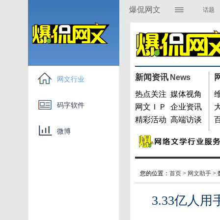
爆侃网文
话题
资讯媒体
展
码字软件
名家专栏
新闻资讯
News
开
网文行业
爆侃游戏
热点关注
媒体视角
码字软件
网文ＩＰ
企业资讯
精彩活动
高端访谈
微博
您的位置：
首页
>
网文助手
>
3.33亿人