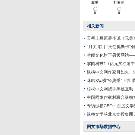
相关新闻
天蚕土豆原著小说《元尊
“月关”联手“天使奥斯卡”
掌阅文化旗下男频网站—
掌阅科技1.7亿元买红薯中
纵横中文网作家月如火、
咪咕X纵横“经典季”上线
梧桐中文网携手黑桃互动
中国网络作家村联合纵横文
专访纵横CEO：百度文学
纵横文学获北京文投集团
网文市场数据中心