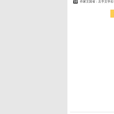
作家王国省：左手文学右
10