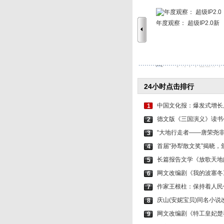
年度观察： 超级IP2.0新
“95后”助力中国网络
24小时点击排行
中国文化报：爆发式增长后
1
德文版《三国演义》读书
2
“大地行走者——唐荣尧
3
首届“孙犁散文奖”揭晓
4
长篇报告文学《放歌天地
5
网文改编剧《我的波塞冬
6
作家王根柱：保持着人民
7
庆山(安妮宝贝)同名小
8
网文改编剧《特工皇妃楚
9