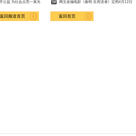
手公益 为社会点亮一束光
网文改编电影《秦明·生死语者》定档4月12日
10
返回频道首页
返回首页