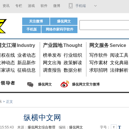
资讯
专栏
游戏
软件
微博
手机端
码字软件
关注微博
爆侃网文
手机版
网络作家码字软件
用微信扫我
网文江湖
产业园地
网文服务
Industry
Thought
Service
维权在线
业者动态
榜单发布
行业组织
写作软件
阅读工具
大神动态
新品新作
网文出海
政策解读
写作素材
文化典籍
百家讲坛
征稿信息
调查报告
数据分析
求职招聘
法律解析
爆侃网文
爆侃网文官方微博
示
>
正文
纵横中文网
T
 15:55:43 来源：
爆侃网文综合整理
编辑：
爆侃网文
字号：
T