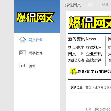
爆侃网文
话题
资讯媒体
展
码字软件
名家专栏
新闻资讯
News
开
网文行业
爆侃游戏
热点关注
媒体视角
码字软件
网文ＩＰ
企业资讯
精彩活动
高端访谈
微博
您的位置：
首页
>
业内站点展
时间：2016-03-20