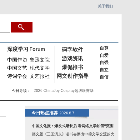
关于我们
自尊
深度学习
Forum
码字软件
自爱
游戏资讯
中国作协
鲁迅文院
自强
爆侃推书
中国文艺
现代文学
自立
网文创作指导
诗词学会
文艺报社
自信
2026 ChinaJoy Cosplay超级联赛华
今日导读：
AetherX亮相2026 ChinaJoy：全域流量
Pumpkin Technology确认亮相 China
今日热点推荐
2026.8.7
「为热爱拾光！」ChinaJoy 摄影区招
中国文化报：爆发式增长后 看网络文学如何“突围”
德文版《三国演义》读书会擦出中德文学交流的火