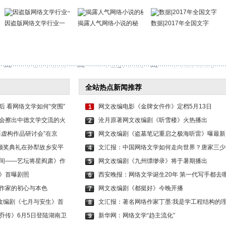
因盗版网络文学行业一
揭露人气网络小说的秘
数据|2017年全国文字
2016年网络文学版权保
3.33亿人用手机阅读网
2016年女性阅读付费增
全站热点新闻推荐
 看网络文学如何“突围”
网文改编电影《金牌女仵作》定档5月13日
1
会擦出中德文学交流的火
沧月原著网文改编剧《听雪楼》火热播出
2
非虚构作品研讨会”在京
网文改编剧《盗墓笔记重启之极海听雷》曝最新
3
，颁奖典礼在孙犁故乡安平
文汇报：中国网络文学如何走向世界？唐家三少
4
间——艺坛将星阎肃》作
网文改编剧《九州缥缈录》将于暑期播出
5
》首曝剧照
西安晚报：网络文学诞生20年 第一代写手都去
6
作家的初心与本色
网文改编剧《都挺好》今晚开播
7
说改编剧《七月与安生》首
文汇报：著名网络作家丁墨:我是学工程结构的
8
乔传》6月5日登陆湖南卫
新华网：网络文学“趋主流化”
9