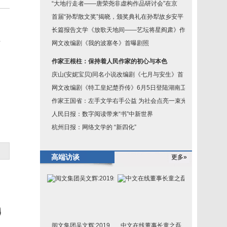
“大地行走者——唐荣尧非虚构作品研讨会”在京
首届“孙犁散文奖”揭晓，颁奖典礼在孙犁故乡安平
长篇报告文学《放歌天地间——艺坛将星阎肃》作
业
网文改编剧《我的波塞冬》首曝剧照
。
作家王根柱：保持着人民作家的初心与本色
、
庆山(安妮宝贝)同名小说改编剧《七月与安生》首
网文改编剧《特工皇妃楚乔传》6月5日登陆湖南卫
作家王国省：左手文学右手公益 为社会点亮一束光
人民日报：数字阅读带来“书”中新世界
杭州日报：网络文学的 “新四化”
高端访谈
更多»
阅文集团吴文辉:2019
中文在线董事长童之磊