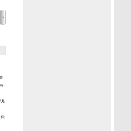
剧
有一个
哪儿了
理科生