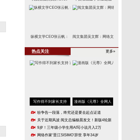
纵横文学CEO张云帆：
阅文集团吴文辉：网络文
未
热点关注
更多»
写作得不到家长支持
漫画版《元尊》全网人
纷争告一段落，终究还是要去起点证道
关于近期风波 阅文总编杨晨发文！新版4轮新书PK
9岁！三年级小学生用AI写小说月入2万
网络作家‘晋江SISIMO’辞世 享年34岁